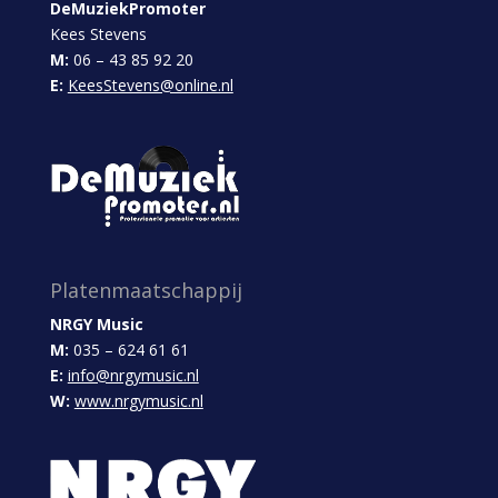
DeMuziekPromoter
Kees Stevens
M:
06 – 43 85 92 20
E:
KeesStevens@online.nl
Platenmaatschappij
NRGY Music
M:
035 – 624 61 61
E:
info@nrgymusic.nl
W:
www.nrgymusic.nl