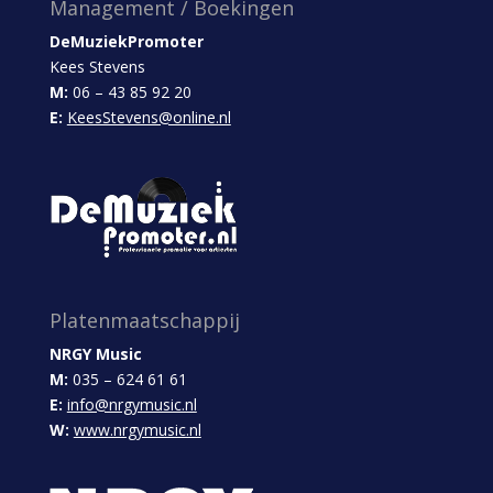
Management / Boekingen
DeMuziekPromoter
Kees Stevens
M:
06 – 43 85 92 20
E:
KeesStevens@online.nl
Platenmaatschappij
NRGY Music
M:
035 – 624 61 61
E:
info@nrgymusic.nl
W:
www.nrgymusic.nl