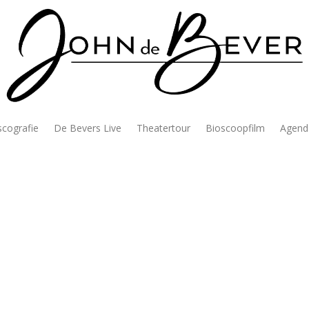
scografie
De Bevers Live
Theatertour
Bioscoopfilm
Agend