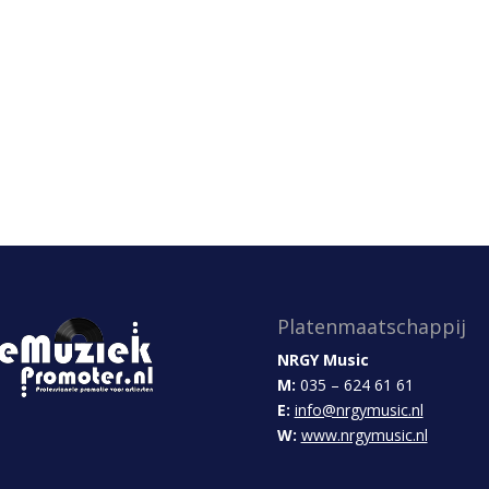
Platenmaatschappij
NRGY Music
M:
035 – 624 61 61
E:
info@nrgymusic.nl
W:
www.nrgymusic.nl