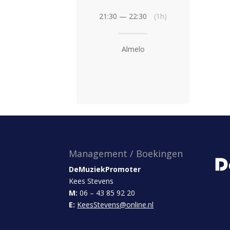
21:30 — 22:30
(1h)
Almelo
Management / Boekingen
DeMuziekPromoter
Kees Stevens
M:
06 – 43 85 92 20
E:
KeesStevens@online.nl