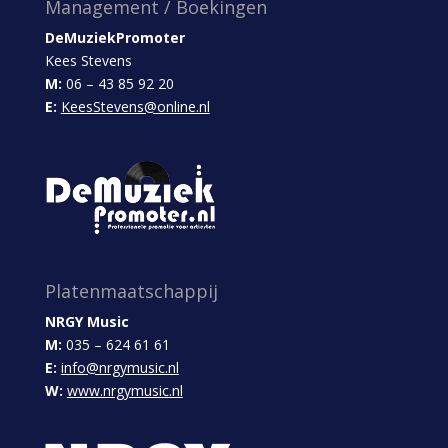
Management / Boekingen
DeMuziekPromoter
Kees Stevens
M:
06 – 43 85 92 20
E:
KeesStevens@online.nl
Platenmaatschappij
NRGY Music
M:
035 – 624 61 61
E:
info@nrgymusic.nl
W:
www.nrgymusic.nl