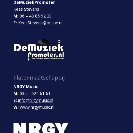
DeMuziekPromoter
Kees Stevens
M:
06 – 43 85 92 20
E:
KeesStevens@online.nl
Platenmaatschappij
NRGY Music
M:
035 – 624 61 61
E:
info@nrgymusic.nl
W:
www.nrgymusic.nl