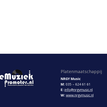
Platenmaatschappij
NRGY Music
M:
035 – 624 61 61
E:
info@nrgymusic.nl
W:
www.nrgymusic.nl