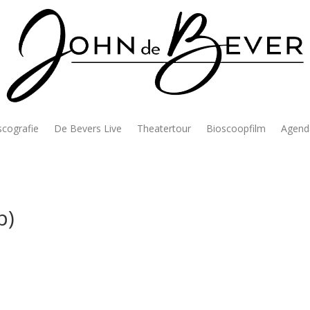
scografie
De Bevers Live
Theatertour
Bioscoopfilm
Agend
p)