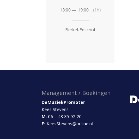
18:00 — 19:00
(1h)
Berkel-Enschot
Management / Boekingen
DeMuziekPromoter
Kees Stevens
M:
06 – 43 85 92 20
E:
KeesStevens@online.nl