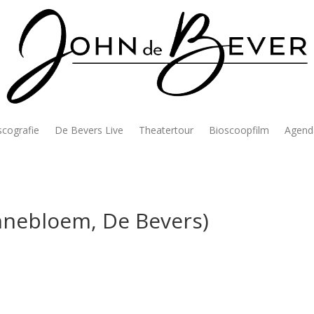
scografie
De Bevers Live
Theatertour
Bioscoopfilm
Agend
nnebloem, De Bevers)