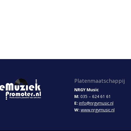
Platenmaatschappij
NRGY Music
M:
035 – 624 61 61
E:
info@nrgymusic.nl
W:
www.nrgymusic.nl