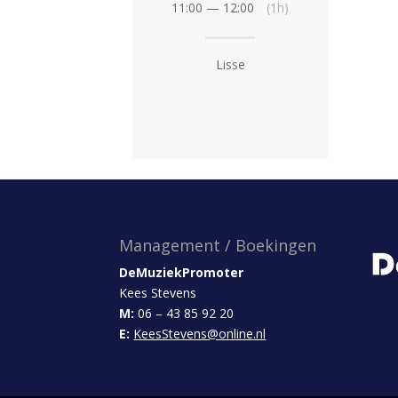
11:00 — 12:00
(1h)
Lisse
Management / Boekingen
DeMuziekPromoter
Kees Stevens
M:
06 – 43 85 92 20
E:
KeesStevens@online.nl