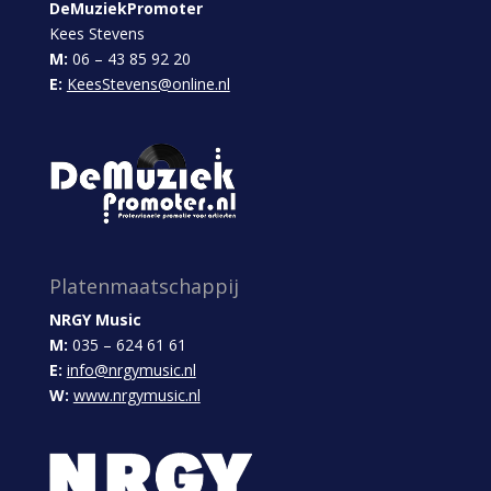
DeMuziekPromoter
Kees Stevens
M:
06 – 43 85 92 20
E:
KeesStevens@online.nl
Platenmaatschappij
NRGY Music
M:
035 – 624 61 61
E:
info@nrgymusic.nl
W:
www.nrgymusic.nl