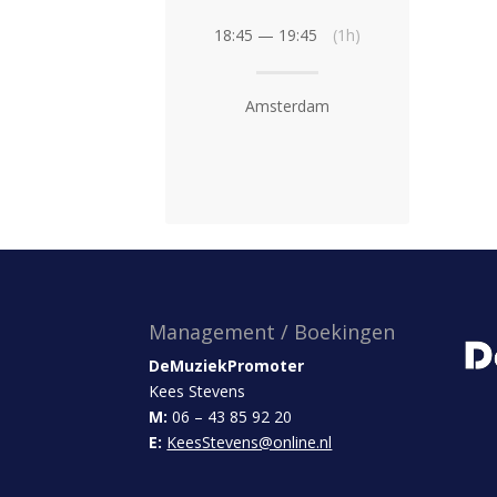
18:45 — 19:45
(1h)
Amsterdam
Management / Boekingen
DeMuziekPromoter
Kees Stevens
M:
06 – 43 85 92 20
E:
KeesStevens@online.nl