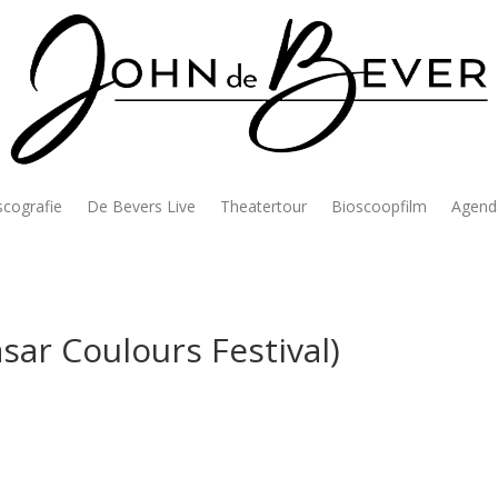
scografie
De Bevers Live
Theatertour
Bioscoopfilm
Agend
ar Coulours Festival)