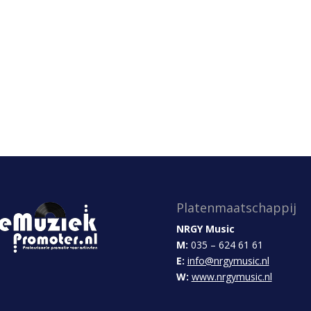
Platenmaatschappij
NRGY Music
M:
035 – 624 61 61
E:
info@nrgymusic.nl
W:
www.nrgymusic.nl