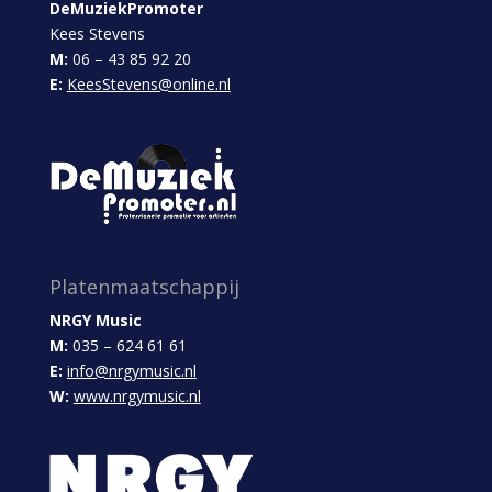
DeMuziekPromoter
Kees Stevens
M:
06 – 43 85 92 20
E:
KeesStevens@online.nl
Platenmaatschappij
NRGY Music
M:
035 – 624 61 61
E:
info@nrgymusic.nl
W:
www.nrgymusic.nl