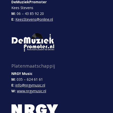
DeMuziekPromoter
Kees Stevens
M:
06 – 43 85 92 20
E:
KeesStevens@online.nl
Platenmaatschappij
NRGY Music
M:
035 – 624 61 61
E:
info@nrgymusic.nl
W:
www.nrgymusic.nl