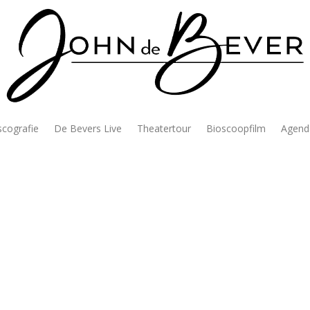
scografie
De Bevers Live
Theatertour
Bioscoopfilm
Agend