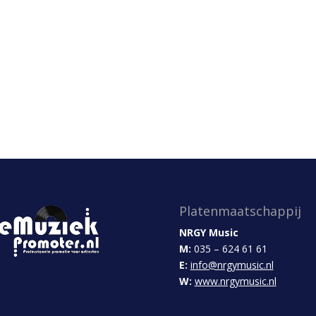
Platenmaatschappij
NRGY Music
M:
035 – 624 61 61
E:
info@nrgymusic.nl
W:
www.nrgymusic.nl