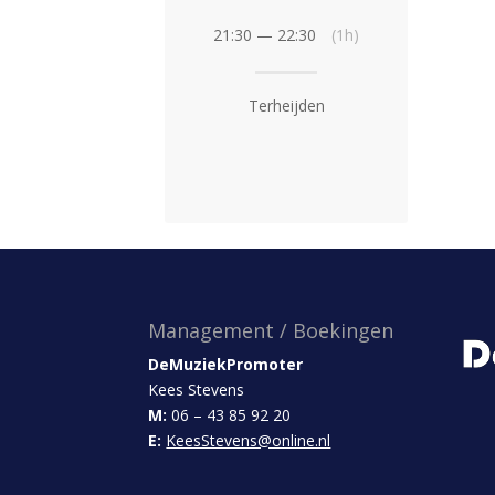
21:30 — 22:30
(1h)
Terheijden
Management / Boekingen
DeMuziekPromoter
Kees Stevens
M:
06 – 43 85 92 20
E:
KeesStevens@online.nl