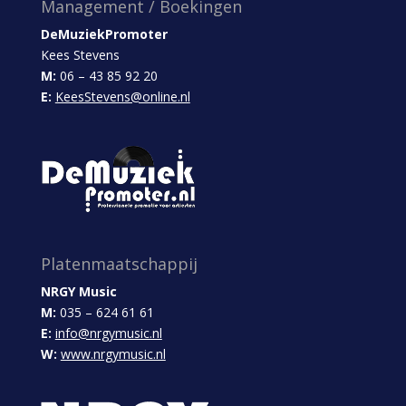
Management / Boekingen
DeMuziekPromoter
Kees Stevens
M:
06 – 43 85 92 20
E:
KeesStevens@online.nl
Platenmaatschappij
NRGY Music
M:
035 – 624 61 61
E:
info@nrgymusic.nl
W:
www.nrgymusic.nl