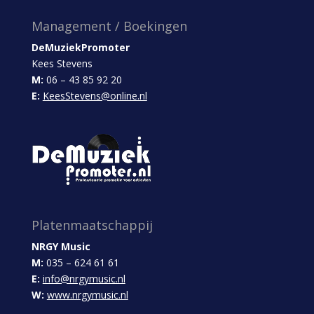
Management / Boekingen
DeMuziekPromoter
Kees Stevens
M:
06 – 43 85 92 20
E:
KeesStevens@online.nl
Platenmaatschappij
NRGY Music
M:
035 – 624 61 61
E:
info@nrgymusic.nl
W:
www.nrgymusic.nl