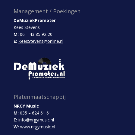
Management / Boekingen
DeMuziekPromoter
Kees Stevens
M:
06 – 43 85 92 20
E:
KeesStevens@online.nl
Platenmaatschappij
NRGY Music
M:
035 – 624 61 61
E:
info@nrgymusic.nl
W:
www.nrgymusic.nl