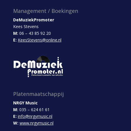
Management / Boekingen
DeMuziekPromoter
Kees Stevens
M:
06 – 43 85 92 20
E:
KeesStevens@online.nl
Platenmaatschappij
NRGY Music
M:
035 – 624 61 61
E:
info@nrgymusic.nl
W:
www.nrgymusic.nl