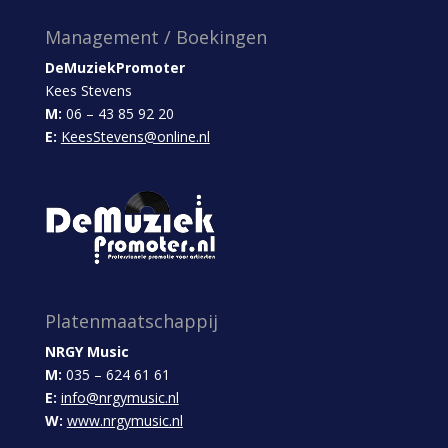
Management / Boekingen
DeMuziekPromoter
Kees Stevens
M:
06 – 43 85 92 20
E:
KeesStevens@online.nl
Platenmaatschappij
NRGY Music
M:
035 – 624 61 61
E:
info@nrgymusic.nl
W:
www.nrgymusic.nl