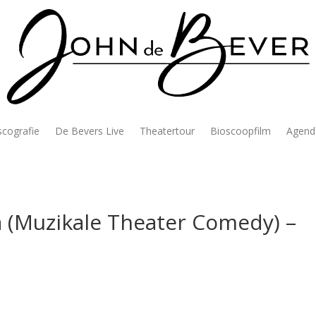
scografie
De Bevers Live
Theatertour
Bioscoopfilm
Agend
na (Muzikale Theater Comedy) –