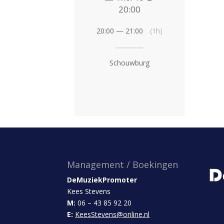
20:00
20:00 — 21:00
(1h)
Schouwburg
Management / Boekingen
DeMuziekPromoter
Kees Stevens
M:
06 – 43 85 92 20
E:
KeesStevens@online.nl