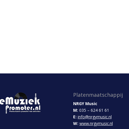
Platenmaatschappij
NRGY Music
M:
035 – 624 61 61
E:
info@nrgymusic.nl
W:
www.nrgymusic.nl