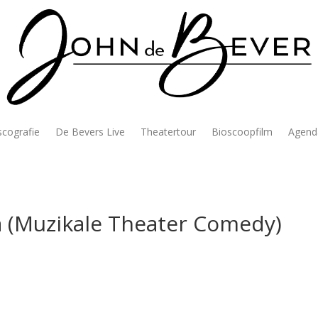
scografie
De Bevers Live
Theatertour
Bioscoopfilm
Agend
na (Muzikale Theater Comedy)