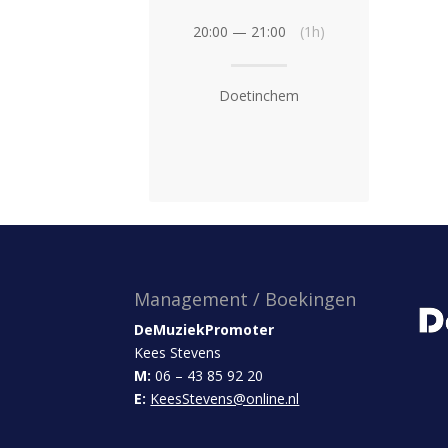
20:00 — 21:00
(1h)
Doetinchem
Management / Boekingen
DeMuziekPromoter
Kees Stevens
M:
06 – 43 85 92 20
E:
KeesStevens@online.nl