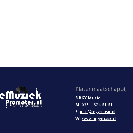
Platenmaatschappij
NRGY Music
M:
035 – 624 61 61
E:
info@nrgymusic.nl
W:
www.nrgymusic.nl