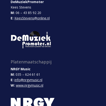
DeMuziekPromoter
Kees Stevens
M:
06 – 43 85 92 20
E:
KeesStevens@online.nl
Platenmaatschappij
NRGY Music
M:
035 – 624 61 61
E:
info@nrgymusic.nl
W:
www.nrgymusic.nl