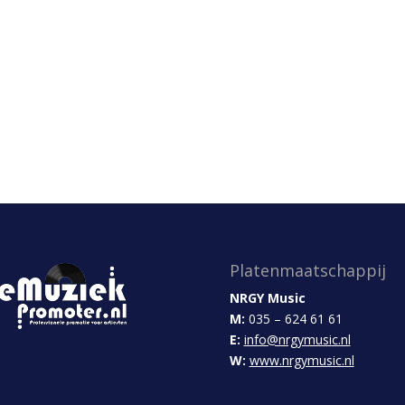
Platenmaatschappij
NRGY Music
M:
035 – 624 61 61
E:
info@nrgymusic.nl
W:
www.nrgymusic.nl