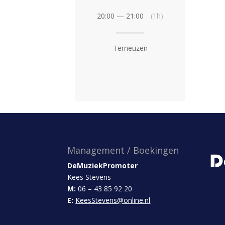
20:00 — 21:00
(1h)
Terneuzen
Management / Boekingen
DeMuziekPromoter
Kees Stevens
M:
06 – 43 85 92 20
E:
KeesStevens@online.nl