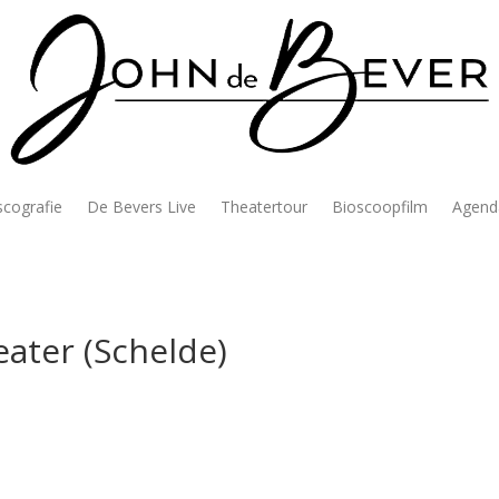
scografie
De Bevers Live
Theatertour
Bioscoopfilm
Agend
eater (Schelde)