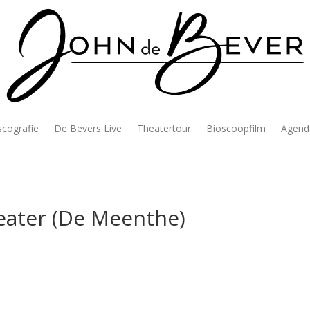
scografie
De Bevers Live
Theatertour
Bioscoopfilm
Agend
eater (De Meenthe)