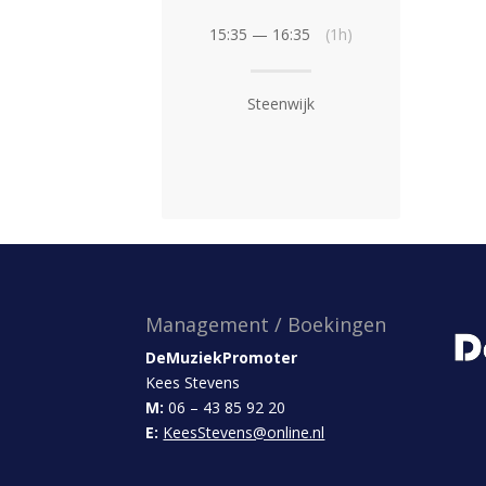
15:35 — 16:35
(1h)
Steenwijk
Management / Boekingen
DeMuziekPromoter
Kees Stevens
M:
06 – 43 85 92 20
E:
KeesStevens@online.nl