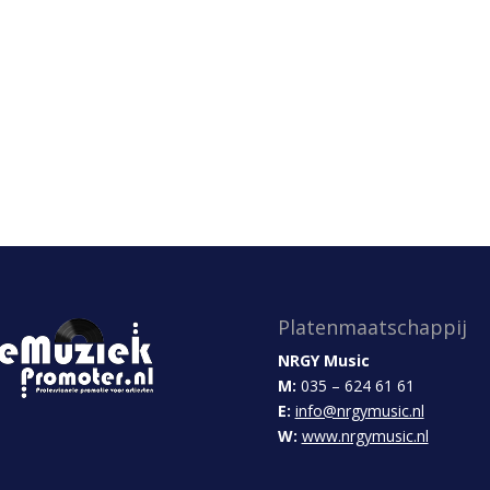
Platenmaatschappij
NRGY Music
M:
035 – 624 61 61
E:
info@nrgymusic.nl
W:
www.nrgymusic.nl