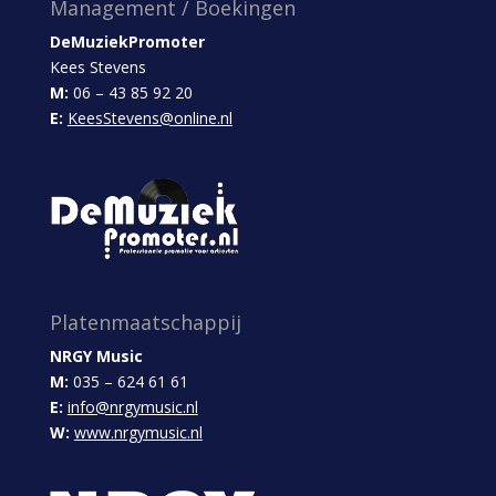
Management / Boekingen
DeMuziekPromoter
Kees Stevens
M:
06 – 43 85 92 20
E:
KeesStevens@online.nl
Platenmaatschappij
NRGY Music
M:
035 – 624 61 61
E:
info@nrgymusic.nl
W:
www.nrgymusic.nl