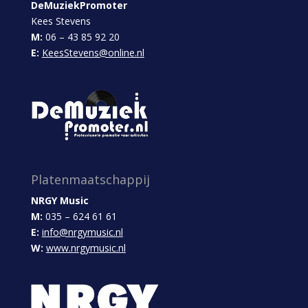
DeMuziekPromoter
Kees Stevens
M:
06 – 43 85 92 20
E:
KeesStevens@online.nl
Platenmaatschappij
NRGY Music
M:
035 – 624 61 61
E:
info@nrgymusic.nl
W:
www.nrgymusic.nl