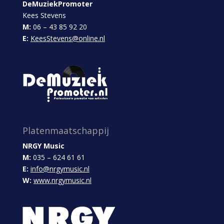
DeMuziekPromoter
Kees Stevens
M:
06 – 43 85 92 20
E:
KeesStevens@online.nl
Platenmaatschappij
NRGY Music
M:
035 – 624 61 61
E:
info@nrgymusic.nl
W:
www.nrgymusic.nl