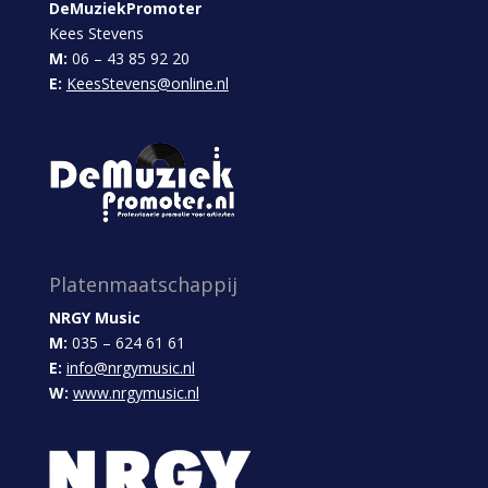
DeMuziekPromoter
Kees Stevens
M:
06 – 43 85 92 20
E:
KeesStevens@online.nl
Platenmaatschappij
NRGY Music
M:
035 – 624 61 61
E:
info@nrgymusic.nl
W:
www.nrgymusic.nl