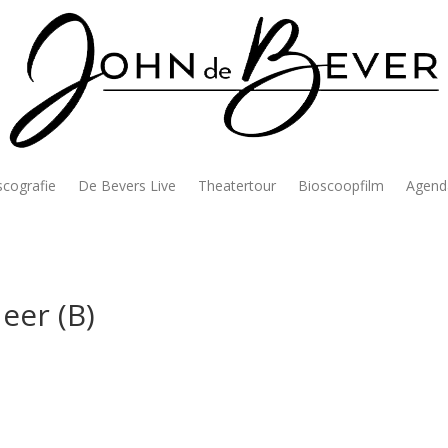
scografie
De Bevers Live
Theatertour
Bioscoopfilm
Agend
eer (B)