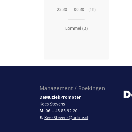
23:30 — 00:30
(1h)
Lommel (B)
Management / Boekingen
DeMuziekPromoter
Kees Stevens
M:
06 – 43 85 92 20
E:
KeesStevens@online.nl