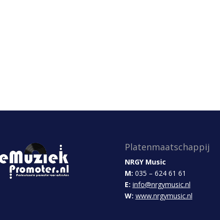
Platenmaatschappij
NRGY Music
M:
035 – 624 61 61
E:
info@nrgymusic.nl
W:
www.nrgymusic.nl