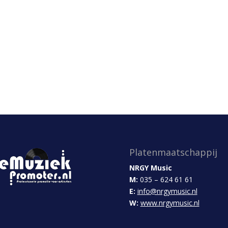
Platenmaatschappij
NRGY Music
M:
035 – 624 61 61
E:
info@nrgymusic.nl
W:
www.nrgymusic.nl