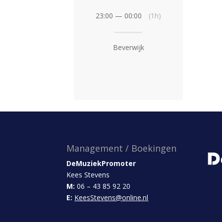
23:00 — 00:00
(1h)
Beverwijk
Management / Boekingen
DeMuziekPromoter
Kees Stevens
M:
06 – 43 85 92 20
E:
KeesStevens@online.nl