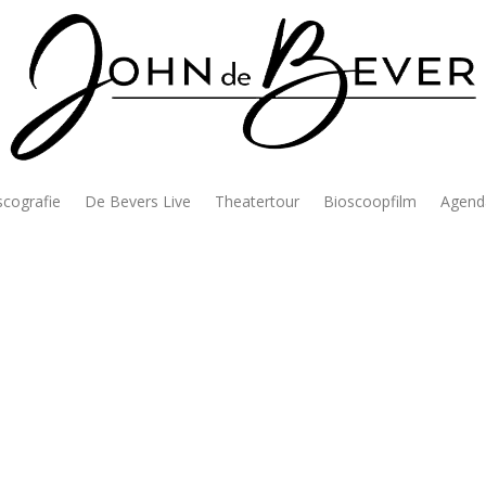
scografie
De Bevers Live
Theatertour
Bioscoopfilm
Agend