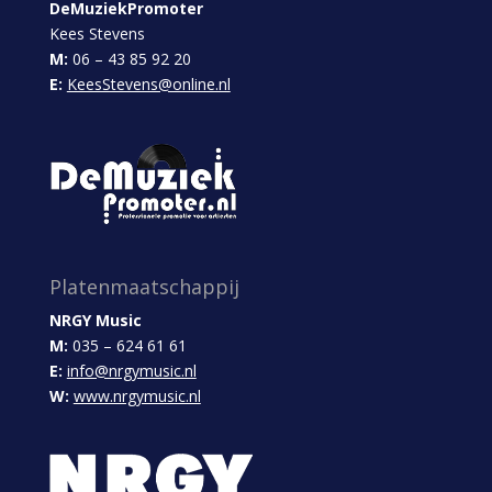
DeMuziekPromoter
Kees Stevens
M:
06 – 43 85 92 20
E:
KeesStevens@online.nl
Platenmaatschappij
NRGY Music
M:
035 – 624 61 61
E:
info@nrgymusic.nl
W:
www.nrgymusic.nl