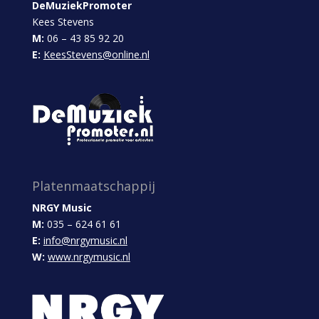
DeMuziekPromoter
Kees Stevens
M:
06 – 43 85 92 20
E:
KeesStevens@online.nl
Platenmaatschappij
NRGY Music
M:
035 – 624 61 61
E:
info@nrgymusic.nl
W:
www.nrgymusic.nl