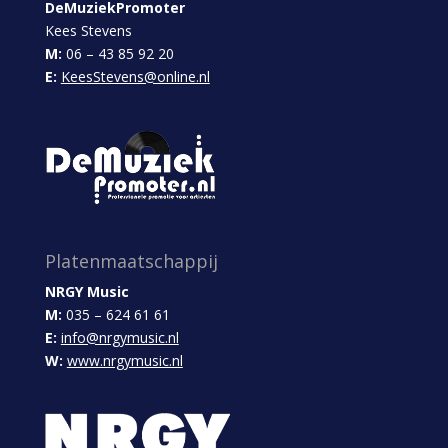
DeMuziekPromoter
Kees Stevens
M:
06 – 43 85 92 20
E:
KeesStevens@online.nl
Platenmaatschappij
NRGY Music
M:
035 – 624 61 61
E:
info@nrgymusic.nl
W:
www.nrgymusic.nl