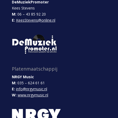
DeMuziekPromoter
Kees Stevens
M:
06 – 43 85 92 20
E:
KeesStevens@online.nl
Platenmaatschappij
NRGY Music
M:
035 – 624 61 61
E:
info@nrgymusic.nl
W:
www.nrgymusic.nl