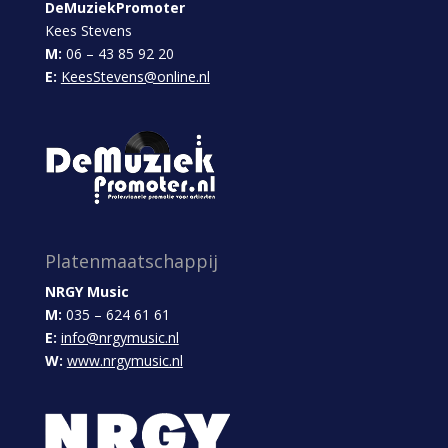
DeMuziekPromoter
Kees Stevens
M:
06 – 43 85 92 20
E:
KeesStevens@online.nl
Platenmaatschappij
NRGY Music
M:
035 – 624 61 61
E:
info@nrgymusic.nl
W:
www.nrgymusic.nl