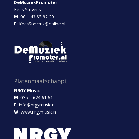
DeMuziekPromoter
Kees Stevens
M:
06 – 43 85 92 20
E:
KeesStevens@online.nl
Platenmaatschappij
NRGY Music
M:
035 – 624 61 61
E:
info@nrgymusic.nl
W:
www.nrgymusic.nl