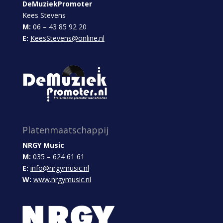
DeMuziekPromoter
Kees Stevens
M:
06 – 43 85 92 20
E:
KeesStevens@online.nl
Platenmaatschappij
NRGY Music
M:
035 – 624 61 61
E:
info@nrgymusic.nl
W:
www.nrgymusic.nl