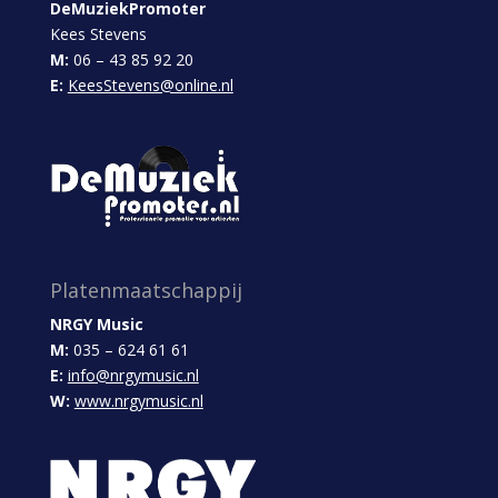
DeMuziekPromoter
Kees Stevens
M:
06 – 43 85 92 20
E:
KeesStevens@online.nl
Platenmaatschappij
NRGY Music
M:
035 – 624 61 61
E:
info@nrgymusic.nl
W:
www.nrgymusic.nl