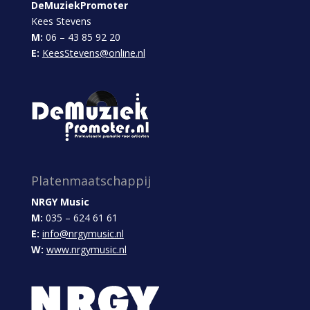
DeMuziekPromoter
Kees Stevens
M:
06 – 43 85 92 20
E:
KeesStevens@online.nl
Platenmaatschappij
NRGY Music
M:
035 – 624 61 61
E:
info@nrgymusic.nl
W:
www.nrgymusic.nl