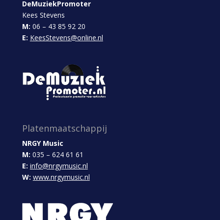
DeMuziekPromoter
Kees Stevens
M:
06 – 43 85 92 20
E:
KeesStevens@online.nl
Platenmaatschappij
NRGY Music
M:
035 – 624 61 61
E:
info@nrgymusic.nl
W:
www.nrgymusic.nl