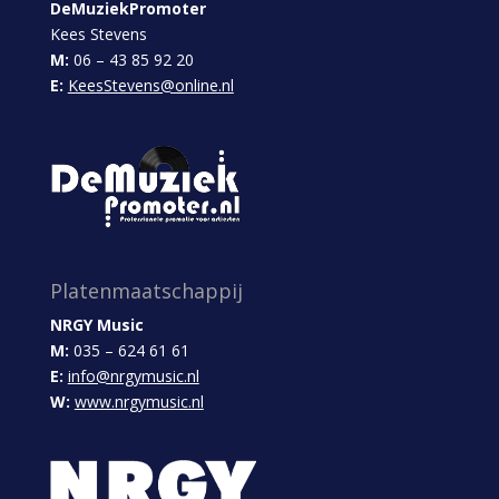
DeMuziekPromoter
Kees Stevens
M:
06 – 43 85 92 20
E:
KeesStevens@online.nl
Platenmaatschappij
NRGY Music
M:
035 – 624 61 61
E:
info@nrgymusic.nl
W:
www.nrgymusic.nl