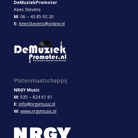
DeMuziekPromoter
Kees Stevens
M:
06 – 43 85 92 20
E:
KeesStevens@online.nl
Platenmaatschappij
NRGY Music
M:
035 – 624 61 61
E:
info@nrgymusic.nl
W:
www.nrgymusic.nl