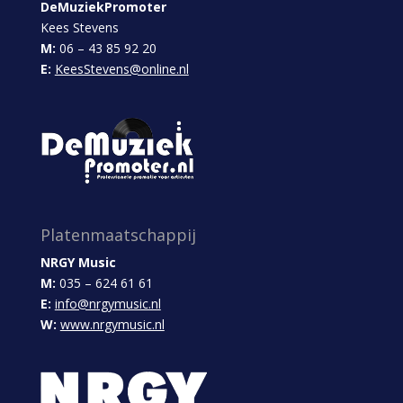
DeMuziekPromoter
Kees Stevens
M:
06 – 43 85 92 20
E:
KeesStevens@online.nl
Platenmaatschappij
NRGY Music
M:
035 – 624 61 61
E:
info@nrgymusic.nl
W:
www.nrgymusic.nl