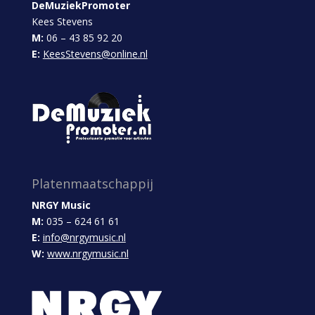
DeMuziekPromoter
Kees Stevens
M:
06 – 43 85 92 20
E:
KeesStevens@online.nl
Platenmaatschappij
NRGY Music
M:
035 – 624 61 61
E:
info@nrgymusic.nl
W:
www.nrgymusic.nl