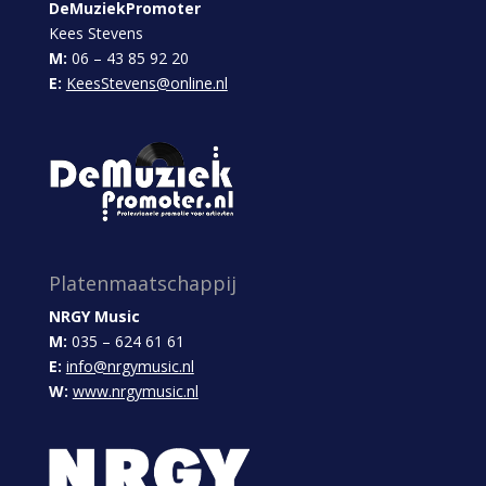
DeMuziekPromoter
Kees Stevens
M:
06 – 43 85 92 20
E:
KeesStevens@online.nl
Platenmaatschappij
NRGY Music
M:
035 – 624 61 61
E:
info@nrgymusic.nl
W:
www.nrgymusic.nl