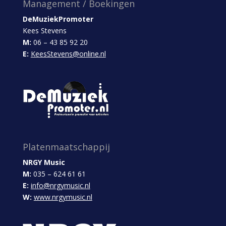
Management / Boekingen
DeMuziekPromoter
Kees Stevens
M:
06 – 43 85 92 20
E:
KeesStevens@online.nl
Platenmaatschappij
NRGY Music
M:
035 – 624 61 61
E:
info@nrgymusic.nl
W:
www.nrgymusic.nl