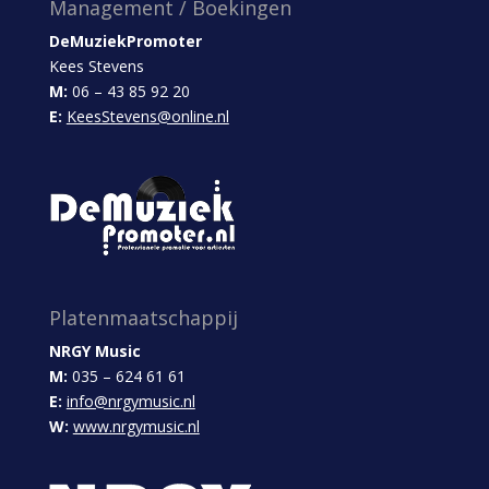
Management / Boekingen
DeMuziekPromoter
Kees Stevens
M:
06 – 43 85 92 20
E:
KeesStevens@online.nl
Platenmaatschappij
NRGY Music
M:
035 – 624 61 61
E:
info@nrgymusic.nl
W:
www.nrgymusic.nl