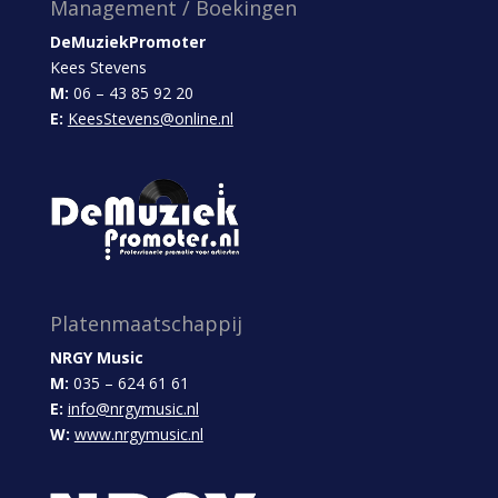
Management / Boekingen
DeMuziekPromoter
Kees Stevens
M:
06 – 43 85 92 20
E:
KeesStevens@online.nl
Platenmaatschappij
NRGY Music
M:
035 – 624 61 61
E:
info@nrgymusic.nl
W:
www.nrgymusic.nl