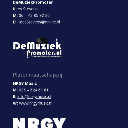
DeMuziekPromoter
Kees Stevens
M:
06 – 43 85 92 20
E:
KeesStevens@online.nl
Platenmaatschappij
NRGY Music
M:
035 – 624 61 61
E:
info@nrgymusic.nl
W:
www.nrgymusic.nl