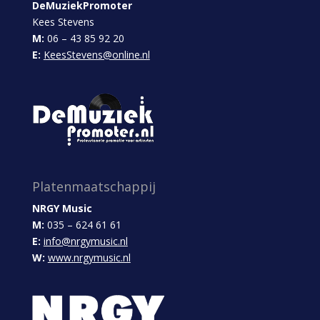
DeMuziekPromoter
Kees Stevens
M:
06 – 43 85 92 20
E:
KeesStevens@online.nl
Platenmaatschappij
NRGY Music
M:
035 – 624 61 61
E:
info@nrgymusic.nl
W:
www.nrgymusic.nl