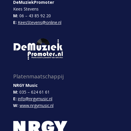
DeMuziekPromoter
Kees Stevens
M:
06 – 43 85 92 20
E:
KeesStevens@online.nl
Platenmaatschappij
NRGY Music
M:
035 – 624 61 61
E:
info@nrgymusic.nl
W:
www.nrgymusic.nl