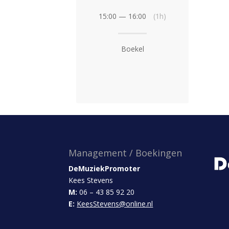
15:00 — 16:00
(1h)
Boekel
Management / Boekingen
DeMuziekPromoter
Kees Stevens
M:
06 – 43 85 92 20
E:
KeesStevens@online.nl