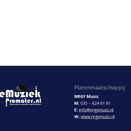
Platenmaatschappij
NRGY Music
M:
035 – 624 61 61
E:
info@nrgymusic.nl
W:
www.nrgymusic.nl