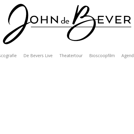
scografie
De Bevers Live
Theatertour
Bioscoopfilm
Agend